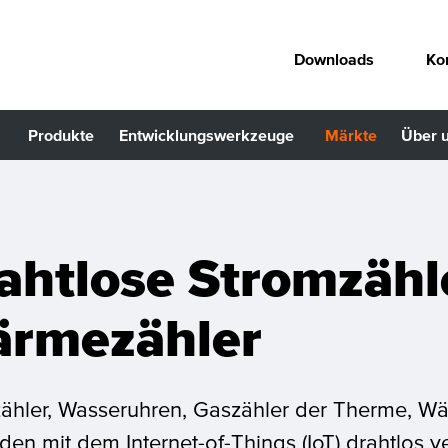
Downloads
Ko
Produkte
Entwicklungswerkzeuge
Märkte
Über 
ahtlose Stromzähl
rmezähler
ähler, Wasseruhren, Gaszähler der Therme, Wä
en mit dem Internet-of-Things (IoT) drahtlos 