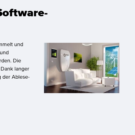
oftware-
mmelt und
 und
rden. Die
. Dank langer
g der Ablese-