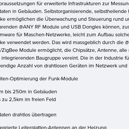
oraussetzungen für erweiterte Infrastrukturen zur Messu
daten in Gebäuden. Selbstorganisierende, selbstheilende
ke ermöglichen die Überwachung und Steuerung rund um
arenden @ANY RF Module und USB Dongles können, zu
irmware für Maschen-Netzwerke, leicht zum Aufbau solche
ke verwendet werden. Das wird massgeblich durch die
/ZigBee Module ermöglicht, die Chipsätze, Antenne, alle
u integrierenden Baugruppe vereint. Die in der Industrie
endige Anzahl von drahtlosen Geräten im Netzwerk und r
iten-Optimierung der Funk-Module
m bis 250m in Gebäuden
s zu 2,5km im freien Feld
aten drahtlos übertragen
tegrierte Leiterplatten-Antennen an der Heizung