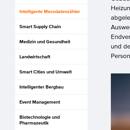
Heizun
Intelligente Messdatenzähler
abgele
Auswer
Smart Supply Chain
Endver
Medizin und Gesundheit
und de
Person
Landwirtschaft
Smart Cities und Umwelt
Intelligenter Bergbau
Event Management
Biotechnologie und
Pharmazeutik