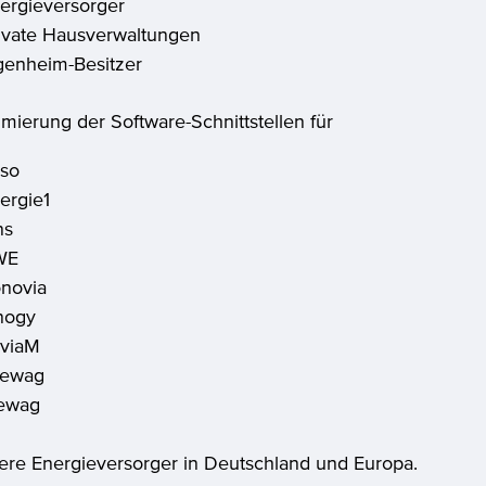
ergieversorger
ivate Hausverwaltungen
genheim-Besitzer
ierung der Software-Schnittstellen für
so
ergie1
ns
WE
novia
nogy
viaM
rewag
ewag
ere Energieversorger in Deutschland und Europa.