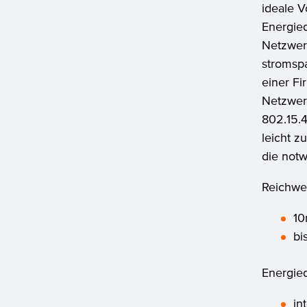
ideale V
Energie
Netzwer
stromsp
einer F
Netzwer
802.15.4
leicht z
die notw
avigation
berspringen
Reichwe
10
bi
Energied
in