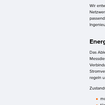
Wir ent
Netzwerk
passende
Ingenieu
Energ
Das Abl
Messdien
Verbind
Stromve
regeln 
Zustand
mo