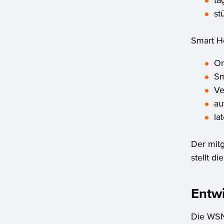
tä
st
Smart H
On
Sm
Ve
au
la
Der mitg
stellt d
Entw
Die WSN 