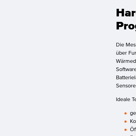
Har
Pro
Die Mes
über Fun
Wärmeda
Software
Batterie
Sensore
Ideale T
ge
Ko
Öf