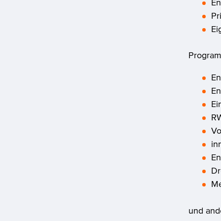
En
Pr
Ei
Programm
En
En
Ei
R
Vo
in
En
D
M
und and